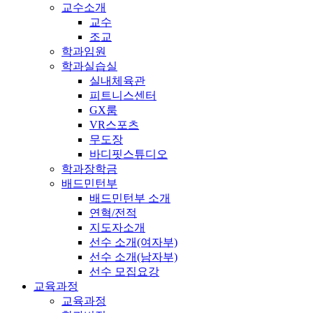
교수소개
교수
조교
학과임원
학과실습실
실내체육관
피트니스센터
GX룸
VR스포츠
무도장
바디핏스튜디오
학과장학금
배드민턴부
배드민턴부 소개
연혁/전적
지도자소개
선수 소개(여자부)
선수 소개(남자부)
선수 모집요강
교육과정
교육과정