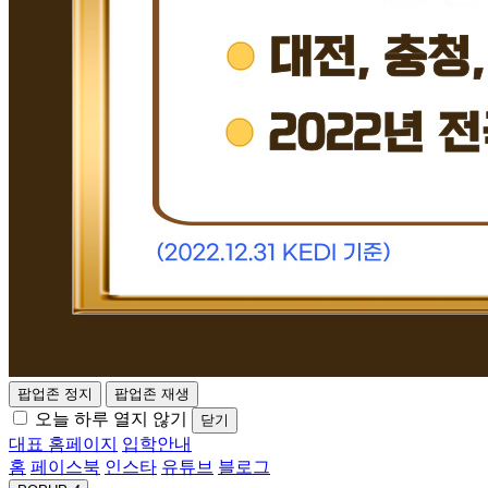
팝업존 정지
팝업존 재생
오늘 하루 열지 않기
닫기
대표 홈페이지
입학안내
홈
페이스북
인스타
유튜브
블로그