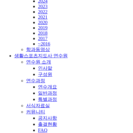
2024
2023
2022
2021
2020
2019
2018
2017
~2016
학과동영상
생활스포츠지도사 연수원
연수원 소개
인사말
구성원
연수과정
연수개요
일반과정
특별과정
서식자료실
커뮤니티
공지사항
출결현황
FAQ