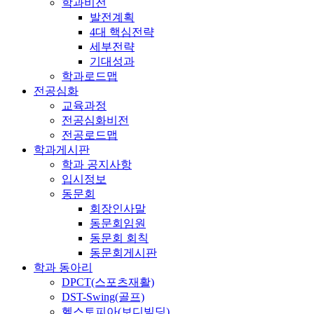
학과비전
발전계획
4대 핵심전략
세부전략
기대성과
학과로드맵
전공심화
교육과정
전공심화비전
전공로드맵
학과게시판
학과 공지사항
입시정보
동문회
회장인사말
동문회임원
동문회 회칙
동문회게시판
학과 동아리
DPCT(스포츠재활)
DST-Swing(골프)
헬스토피아(보디빌딩)