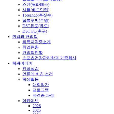
스완(필라테스)
셔틀(배드민턴)
Toreando(주짓수)
딥블루씨(수영)
DST유도(유도)
DST FC(축구)
취업과 편입학
취득자격증소개
취업현황
편입학현황
스포츠건강관리학과 가족회사
학과미디어
전공실습
언론에 비친 스건
학생활동
대회참가
프로그램
자격증 과정
아카이브
2026
2025